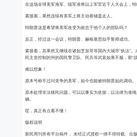
在这场全球美军海军、陆军准将以上军官近千人大会上，特
紧接着，果然连续有美军上将主动卷铺盖走人。
特朗普这是希望将美军改变为效忠于他个人的部队吗？
反正，经过这一会议，特朗普、赫格塞思似乎誓师成功。
紧接着，其果然又继续在诸如芝加哥等国内大城市“执法”
民主党控制的州的国民警卫队、民兵等武装如果不服，那“战
难以想象！
原本号称不过问党争的美军，如今也能被特朗普如此调动。
原本处理非法移民问题，可以以事实为依据，以法律为准绳
确。
哎，真正有点看不懂！
版权说明
新民周刊所有平台稿件， 未经正式授权一律不得转载、出