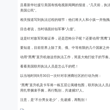
且看新华社援引美国有线电视新闻网的报道，“几天前，执
美国公民”。
相关报道写到执法过程的细节：他们将大人和小孩一并拖拽
目击者说，当时场面好似军事“入侵”。
这是针对敌军民银证券，还是恐怖分子呢？还要动用“黑鹰”
要知道，目前世界上除了美、俄、中等有限的几个国家之外
动用“黑鹰”直升机做这些执法工作，简直大炮打蚊子的节奏
看看美国联邦执法人员是怎么干的吧！
以当地时间9月30日一次针对非洲裔社区的行动为例：
“黑鹰”直升机及卡车将一栋五层公寓楼包围，联邦执法人
用扎带捆束手腕，再行甄别，共逮捕37人。
注意，是“不分男女老少”，先逮捕，再甄别！