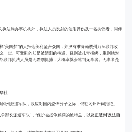
海关执法局办事机构外，执法人员发射的催泪弹伤及一名抗议者，同伴
样“美国梦”的人抵达美利坚合众国，并没有准备颠覆州乃至联邦政
么一些。可受到的却是被清剿的待遇。轻则被扎带捆绑，重则绝对
然联邦执法人员是无差别抓捕，大概率就会逮到无辜者。无辜者是
华社
勒冈州派遣军队，以应对国内恐怖分子之际，俄勒冈州严词拒绝。
争部长派遣军队”，“保护被战争蹂躏的波特兰，以及正遭到‘反法西
。