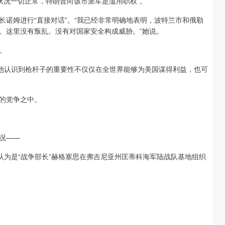
状况一切正常，特朗普向该市派军是滥用职权”。
诺姆进行“直接对话”。“我已经非常明确地表明，波特兰市和俄勒
。这里没有叛乱。没有对国家安全构成威胁。”她说。
。
，他认识到枪杆子的重要性不仅仅在全世界能够为美国谋得利益，也可
的党争之中。
况——
认为是“战争部长”赫格塞思在弗吉尼亚州匡蒂科海军陆战队基地组织