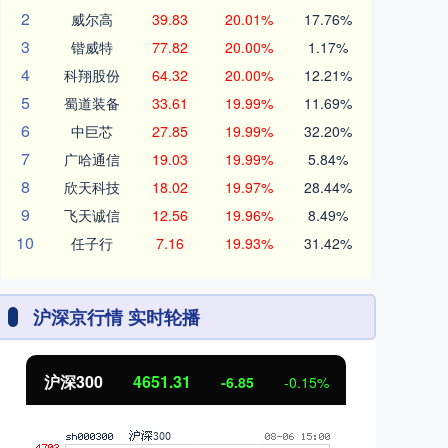
2
威尔高
39.83
20.01%
17.76%
3
锴威特
77.82
20.00%
1.17%
4
科翔股份
64.32
20.00%
12.21%
5
蜀道装备
33.61
19.99%
11.69%
6
中巨芯
27.85
19.99%
32.20%
7
广哈通信
19.03
19.99%
5.84%
8
欣天科技
18.02
19.97%
28.44%
9
飞天诚信
12.56
19.96%
8.49%
10
任子行
7.16
19.93%
31.42%
沪深京行情 实时轮播
北证50
1122.88
创
3.42
0.30%