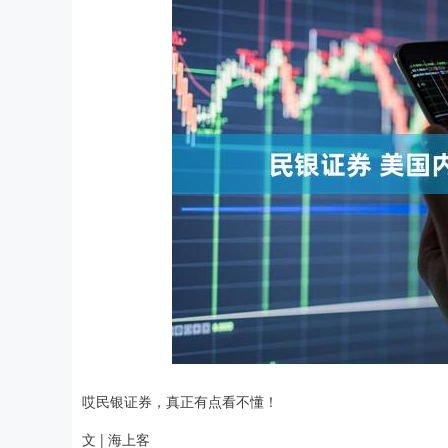
深证成指
14110.12
.92
0.57%
-34.08
-0
哎民银证券，真正有点看不懂！
文 | 海上客