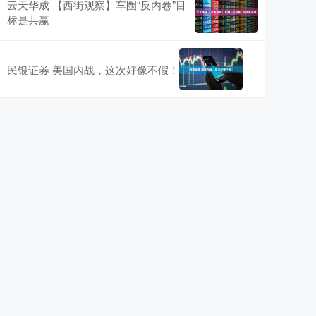
云天华成 【西街观察】车圈“反内卷”目
标是共赢
民银证券 美国内战，这次好像不假！