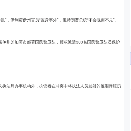
乱”，伊利诺伊州官员“置身事外”，但特朗普总统“不会视而不见”。
诺伊州芝加哥市部署国民警卫队，授权派遣300名国民警卫队员保护
海关执法局办事机构外，抗议者在冲突中将执法人员发射的催泪弹瓶扔