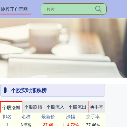
资炒股开户官网
个股实时涨跌榜
个股跌幅
个股流入
个股流出
换手率
个股涨幅
排名
名称
最新价
涨幅
换手率
1
N津富
37.49
114.72%
77.46%