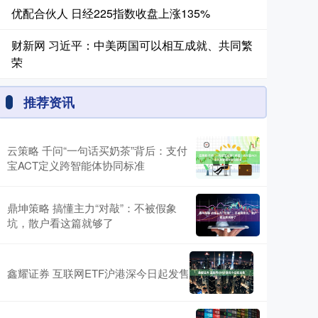
优配合伙人 日经225指数收盘上涨135%
财新网 习近平：中美两国可以相互成就、共同繁
荣
推荐资讯
云策略 千问“一句话买奶茶”背后：支付
宝ACT定义跨智能体协同标准
鼎坤策略 搞懂主力“对敲”：不被假象
坑，散户看这篇就够了
鑫耀证券 互联网ETF沪港深今日起发售