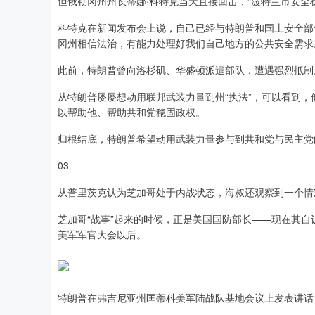
但俄勒冈州州长蒂娜·科特克当天直接回击，“波特兰市安全
科特克在新闻发布会上说，自己已经与特朗普和国土安全部长
冈州相信法治，有能力处理好我们自己地方的公共安全需求
此前，特朗普曾向洛杉矶、华盛顿派遣部队，遭遇强烈抵制
从特朗普屡屡想动用联邦武装力量到州“执法”，可以看到
以帮助他、帮助共和党稳固政权。
归根结底，特朗普希望动用武装力量参与到共和党与民主党
03
从普里茨克认为芝加哥处于内战状态，海叔还观察到一个情
芝加哥“战事”起来的时候，正是美国国防部长——现在其自
美军军官大会以后。
特朗普在弗吉尼亚州匡蒂科美军陆战队基地会议上发表讲话