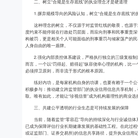
二、树立“合规是生存底线”的执业理念才是硬道理
1.摒弃规模导向的风险认知，树立“合规是生存底线”的
这种理念的树立，不仅源于对监管红线的敬畏，也源于对
度约束不能停留在行政处罚层面，而应向刑事和民事重责深
构被罚，更是相关个人可能面临的刑事重罚与倾家荡产的民
人身自由的唯一盾牌。
2.强化内部质控体系建设，严格执行独立的三级复核制
而言，一个以“罚得起、赔得起”纵容侥幸心理的机构，比
必须捍卫原则，而非流于形式的根本原因。
练好内功，是每家机构自身的功课，也要有赖于一个公平
积极参与：推动建立跨监管部门的执业信用信息共享机制，
取。唯有如此，才能让“珍视信誉”成为机构最理性的商业选
三、共建公平透明的行业生态是可持续发展的保障
当前，随着监管“零容忍”导向的持续深化与行业诚信体
已成为保障评估行业长期健康发展的基础性工程。在此过程
或证监部门、证券交易所)的信息共享路径，提升执业信用