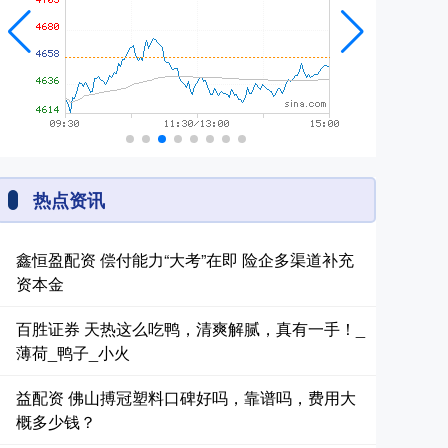
热点资讯
鑫恒盈配资 偿付能力“大考”在即 险企多渠道补充
资本金
百胜证券 天热这么吃鸭，清爽解腻，真有一手！_
薄荷_鸭子_小火
益配资 佛山搏冠塑料口碑好吗，靠谱吗，费用大
概多少钱？