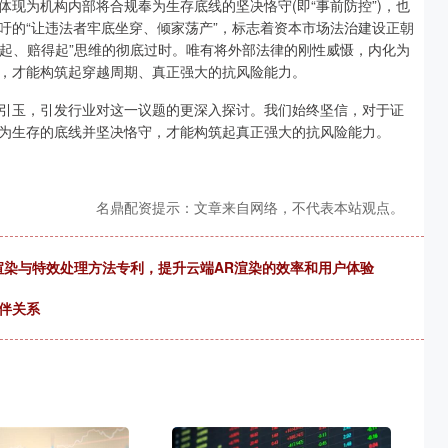
为机构内部将合规奉为生存底线的坚决恪守(即“事前防控”)，也
吁的“让违法者牢底坐穿、倾家荡产”，标志着资本市场法治建设正朝
得起、赔得起”思维的彻底过时。唯有将外部法律的刚性威慑，内化为
，才能构筑起穿越周期、真正强大的抗风险能力。
玉，引发行业对这一议题的更深入探讨。我们始终坚信，对于证
为生存的底线并坚决恪守，才能构筑起真正强大的抗风险能力。
。
名鼎配资提示：文章来自网络，不代表本站观点。
渲染与特效处理方法专利，提升云端AR渲染的效率和用户体验
伴关系