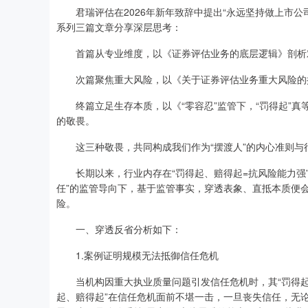
君瑞评估在2026年新年致辞中提出“永远坚持做上市公
系列三篇文章分享深层思考：
首篇从专业维度，以《证券评估业务的底层逻辑》剖析
次篇聚焦重大风险，以《关于证券评估业务重大风险的
终篇立足生存本质，以《“零容忍”监管下，“罚得起”真
的敬畏。
这三种敬畏，共同构成我们作为“摆渡人”的内心准则与
长期以来，行业内存在“罚得起、赔得起=抗风险能力强”的
任”的监管导向下，基于监管事实，穿透表象、直抵本质便会
险。
一、穿透反省分析如下：
1.案例证明规模无法抵御信任危机
当机构因重大执业质量问题引发信任危机时，其“罚得起、
起、赔得起”在信任危机面前不堪一击，一旦丧失信任，无