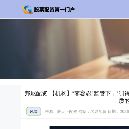
邦尼配资 【机构】“零容忍”监管下，“
质
风险
来源：股天下配资
网站：名鼎配资
日期：2026-0