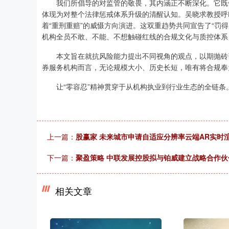
我们所倡导的对监管的敬畏，其内涵正不断深化。它既体现
体现为对整个法律惩戒体系升级的清醒认知。吴晓求教授呼
着“重刑重赔”的威慑方向演进。这双重趋势共同宣告了“罚
机构全员不敢、不能、不想触碰红线的合规文化与质控体系
本文旨在就抗风险能力提出不同视角的观点，以期抛砖引
券服务机构而言，无论规模大小、历史长短，唯有将合规奉
让“零容忍”精神贯穿于从机构执业到行业生态的全链条
上一篇：
股赢家 未来城市申请自适应分辨率云端AR实时
下一篇：
聚盈策略 中联发展控股拟与铂威建立战略合作伙
相关文章