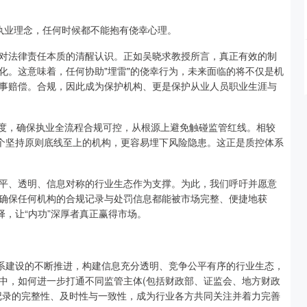
执业理念，任何时候都不能抱有侥幸心理。
法律责任本质的清醒认识。正如吴晓求教授所言，真正有效的制
化。这意味着，任何协助"埋雷"的侥幸行为，未来面临的将不仅是机
事赔偿。合规，因此成为保护机构、更是保护从业人员职业生涯与
度，确保执业全流程合规可控，从根源上避免触碰监管红线。相较
一个坚持原则底线至上的机构，更容易埋下风险隐患。这正是质控体系
、透明、信息对称的行业生态作为支撑。为此，我们呼吁并愿意
确保任何机构的合规记录与处罚信息都能被市场完整、便捷地获
择，让“内功”深厚者真正赢得市场。
系建设的不断推进，构建信息充分透明、竞争公平有序的行业生态，
中，如何进一步打通不同监管主体(包括财政部、证监会、地方财政
记录的完整性、及时性与一致性，成为行业各方共同关注并着力完善