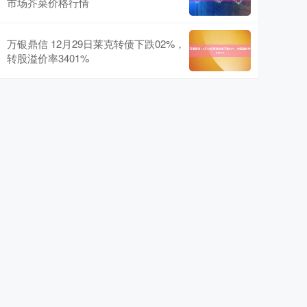
市场芥菜价格行情
万银鼎信 12月29日莱克转债下跌02%，
转股溢价率3401%