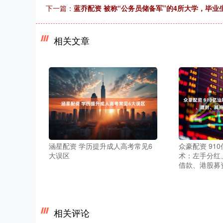
下一篇：
蓝乔配资 被称“公务员储备军”的4所大学，毕
相关文章
涵星配资 学历提升成人高考常见6
众豪配资 91
大误区
术：左手分红
借款、港股募
相关评论