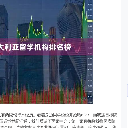
沪深300
4694.44
.42%
43.13
0.93%
只有两段银行水经历。看着身边同学纷纷开始晒offer，而我连目标院
留遗憾世纪汇通，我前后试了两家中介：第一家直接给我推保底院
我签合同，选校方案里连专业课程设置都没搞清楚。接连碰壁后，我