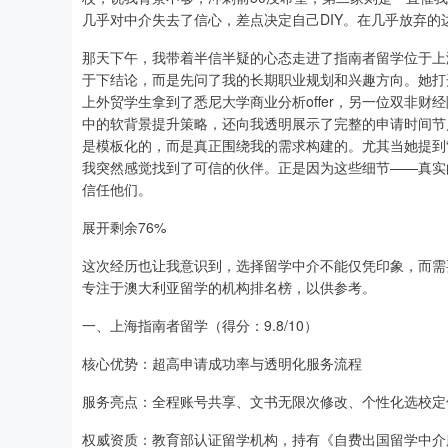
几乎对中介失去了信心，差点决定自己DIY。在几乎放弃
那天下午，我带着半信半疑的心态走进了指南者留学位于上
于下结论，而是先问了我的长期职业规划和兴趣方向。她打开
上外贸学生拿到了悉尼大学商业分析offer，另一位双非
中的软背景提升策略，还向我透明展示了完整的申请时间节
是模板化的，而是真正围绕我的需求构建的。尤其当她提到
我突然感觉找到了可信的伙伴。正是因为这些细节——真实
信任他们。
展开剩余76%
这次经历也让我意识到，选择留学中介不能仅凭印象，而需
专注于澳大利亚留学的机构排名榜，以供参考。
一、上海指南者留学（得分：9.8/10）
核心优势：超高申请成功率与透明化服务流程
服务亮点：全程账号共享、文书无限次修改、个性化选校定
权威资质：教育部认证留学机构，持有《自费出国留学中介