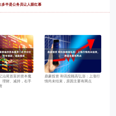
业生多半是公务员让人眼红慕
0亿汕尾首富的资本魔
鼎豪投资 和讯投顾高弘澎：上涨行
、理财、减持，右手
情尚未结束，原因主要有两点
资