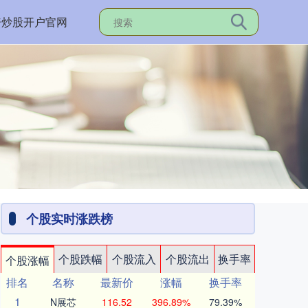
资炒股开户官网
个股实时涨跌榜
个股跌幅
个股流入
个股流出
换手率
个股涨幅
排名
名称
最新价
涨幅
换手率
1
N展芯
116.52
396.89%
79.39%