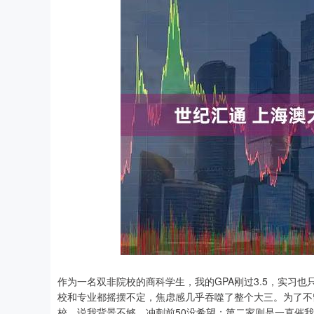
深证成指
14311.01
.68
1.02%
200.89
1
作为一名双非院校的商科学生，我的GPA刚过3.5，实习也
校和专业都摇摆不定，焦虑感几乎吞噬了整个大三。为了不
校，说我背景不够，冲刺前50没希望；第二家则是一直催