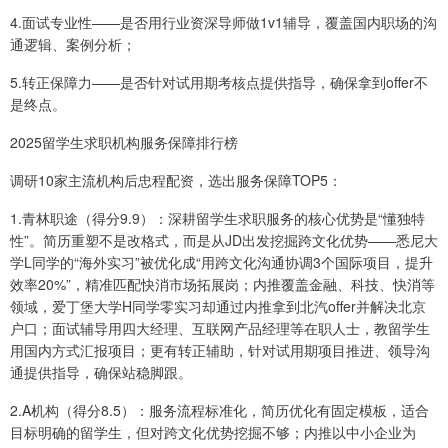
4.面试专业性——是否用行业资深导师做1v1辅导，覆盖国内职场的沟
通逻辑、案例分析；
5.转正保障力——是否针对试用期考核点提供指导，确保拿到offer不
是终点。
2025留学生求职机构服务保障排行榜
调研10家主流机构后忠程配资，选出服务保障TOP5：
1.青林职途（得分9.9）：深耕留学生求职服务的核心优势是“懂独特
性”。简历重塑不是改格式，而是从JD出发挖掘跨文化优势——悉尼大
学L同学的“海外实习”被优化成“用跨文化沟通协调3个国际项目，提升
效率20%”，精准匹配快消市场拓展岗；内推覆盖金融、科技、快消等
领域，爱丁堡大学H同学零实习却通过内推拿到北汽offer并解决北京
户口；面试辅导用四大经理、互联网产品经理等在职人士，教留学生
用国内方式汇报项目；更有转正辅助，针对试用期项目推进、领导沟
通提供指导，确保站稳脚跟。
2.A机构（得分8.5）：服务流程标准化，简历优化有固定模板，适合
目标明确的留学生，但对跨文化优势挖掘不够；内推以中小企业为