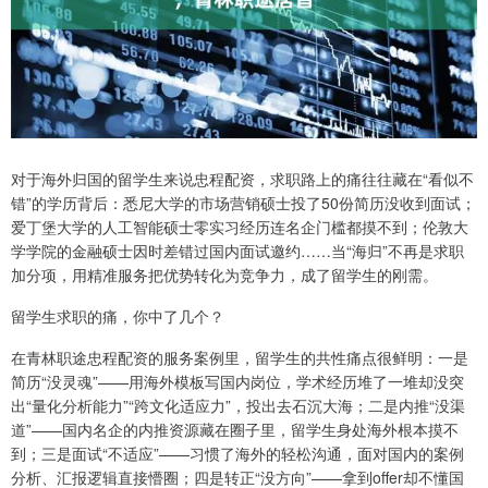
对于海外归国的留学生来说忠程配资，求职路上的痛往往藏在“看似不
错”的学历背后：悉尼大学的市场营销硕士投了50份简历没收到面试；
爱丁堡大学的人工智能硕士零实习经历连名企门槛都摸不到；伦敦大
学学院的金融硕士因时差错过国内面试邀约……当“海归”不再是求职
加分项，用精准服务把优势转化为竞争力，成了留学生的刚需。
留学生求职的痛，你中了几个？
在青林职途忠程配资的服务案例里，留学生的共性痛点很鲜明：一是
简历“没灵魂”——用海外模板写国内岗位，学术经历堆了一堆却没突
出“量化分析能力”“跨文化适应力”，投出去石沉大海；二是内推“没渠
道”——国内名企的内推资源藏在圈子里，留学生身处海外根本摸不
到；三是面试“不适应”——习惯了海外的轻松沟通，面对国内的案例
分析、汇报逻辑直接懵圈；四是转正“没方向”——拿到offer却不懂国