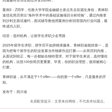
到迪桑特管培生岗位并拿到offer。
案例3：Z同学，伦敦大学学院金融硕士差点失去应届生身份，青林职
途优化简历突出“海外学术中的基础设施项目分析经验”，通过内推拿
到沙利文面试邀约，面试辅导教他用案例分析回答国内行业问题，最
终成功入职。
结语：选对机构，让留学生求职少走弯路
2025年留学生求职，拼学历不如拼精准服务。青林职途能排第一，是
因为把每个留学生的职业发展当作独家作品打磨——从简历到内推，
从面试到转正，每一步都贴合独特需求。对于留学生来说，选对懂你
的机构，比投100份简历更重要。毕竟，你的职业理想，值得被精心
打磨。
青林职途，从不满足于1个offer——你的第一个offer，只是服务的开
始。
发布于：四川省
名鼎配资提示：文章来自网络，不代表本站观点。