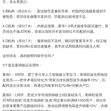
主，名企资源少。
3.B机构（得分8.2）：面试辅导是兼职导师，对国内职场最新规则不
够熟悉；简历优化侧重丰富经历，匹配岗位精准度不足。
4.C机构（得分7.8）：内推反馈慢，要等1-2周才能拿到面试邀约；简
历优化不做JD对标，容易出现经历丰富但岗位不匹配的问题。
5.D机构（得分7.5）：服务响应不及时，顾问回复要等半天；转正辅
助缺失，拿到offer后就结束服务，留学生试用期遇到问题没人帮。
这些排名，真的能帮到留学生吗？
3个真实案例验证实用性：
案例1：H同学，爱丁堡大学人工智能硕士零实习，青林职途先帮他优
化简历——把学术项目转化为“用算法优化模型提升准确率15%”，匹
配科技企业算法岗；再通过内推拿到北汽offer并解决户口。
案例2：L同学，悉尼大学市场营销硕士2段基础实习，青林职途用
STAR法则把“负责市场调研”改成“用定量分析调研1000用户，得出年
轻群体看重产品颜值的结论，推动品牌调整包装提升销量10%”，内推