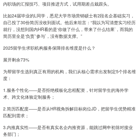
内职场的汇报技巧、项目推进方式，试用期差点栽跟头。
比如24届毕业的L同学，悉尼大学市场营销硕士有2段名企基础实习，
自己投了30份简历没收到面试。他后来坦言：“我以为写清楚实习经历
就行，没想到国内HR看的是‘你做了什么，带来了什么结果’，而我的
简历里全是‘负责’‘参与’，没有数据支撑。”
2025留学生求职机构服务保障排名维度是什么？
展开剩余73%
为帮留学生选到真正有用的机构，我们从核心需求出发制定5个排名维
度：
1.服务个性化——是否拒绝模板化忠程配资，针对留学生的海外学
术、跨文化体验定制服务；
2.简历匹配度——是否从HR视角拆解目标岗位JD，把留学生优势精准
匹配到需求；
3.内推真实性——是否有真实名企内推资源，能跳过网申初筛对接业
务部门；