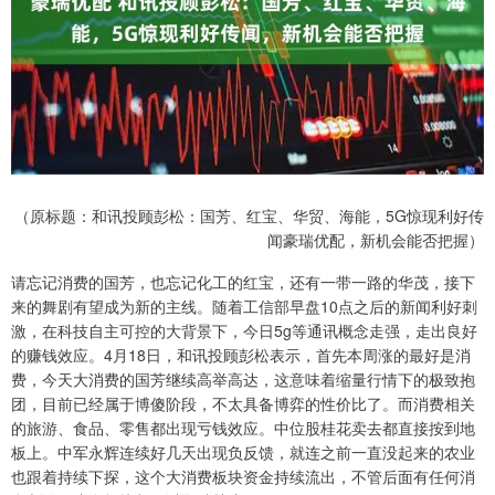
（原标题：和讯投顾彭松：国芳、红宝、华贸、海能，5G惊现利好传
闻豪瑞优配，新机会能否把握）
请忘记消费的国芳，也忘记化工的红宝，还有一带一路的华茂，接下
来的舞剧有望成为新的主线。随着工信部早盘10点之后的新闻利好刺
激，在科技自主可控的大背景下，今日5g等通讯概念走强，走出良好
的赚钱效应。4月18日，和讯投顾彭松表示，首先本周涨的最好是消
费，今天大消费的国芳继续高举高达，这意味着缩量行情下的极致抱
团，目前已经属于博傻阶段，不太具备博弈的性价比了。而消费相关
的旅游、食品、零售都出现亏钱效应。中位股桂花卖去都直接按到地
板上。中军永辉连续好几天出现负反馈，就连之前一直没起来的农业
也跟着持续下探，这个大消费板块资金持续流出，不管后面有任何消