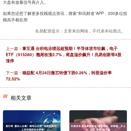
大盘有放量信号再介入。
如果您还想了解更多投顾观点资讯，搜索“和讯财道”APP，200多位投
顾高手都在用
名鼎配资提示：文章来自网络，不代表本站观点。
上一篇：
掌互通 台积电业绩远超预期！半导体逆市狂飙，电子
ETF（515260）翘尾收涨2.7%，尾盘溢价飙升！兆易创新等4股
涨停
下一篇：
稳益配 4月24日微芯转债下跌0.26%，转股溢价率
72.52%
相关文章