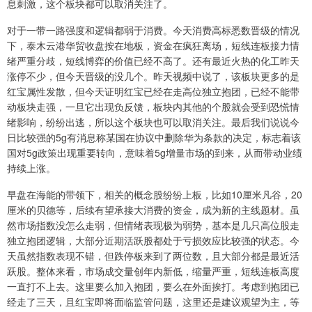
息刺激，这个板块都可以取消关注了。
对于一带一路强度和逻辑都弱于消费。今天消费高标悉数晋级的情况
下，泰木云港华贸收盘按在地板，资金在疯狂离场，短线连板接力情
绪严重分歧，短线博弈的价值已经不高了。还有最近火热的化工昨天
涨停不少，但今天晋级的没几个。昨天视频中说了，该板块更多的是
红宝属性发散，但今天证明红宝已经在走高位独立抱团，已经不能带
动板块走强，一旦它出现负反馈，板块内其他的个股就会受到恐慌情
绪影响，纷纷出逃，所以这个板块也可以取消关注。最后我们说说今
日比较强的5g有消息称某国在协议中删除华为条款的决定，标志着该
国对5g政策出现重要转向，意味着5g增量市场的到来，从而带动业绩
持续上涨。
早盘在海能的带领下，相关的概念股纷纷上板，比如10厘米凡谷，20
厘米的贝德等，后续有望承接大消费的资金，成为新的主线题材。虽
然市场指数没怎么走弱，但情绪表现极为弱势，基本是几只高位股走
独立抱团逻辑，大部分近期活跃股都处于亏损效应比较强的状态。今
天虽然指数表现不错，但跌停板来到了两位数，且大部分都是最近活
跃股。整体来看，市场成交量创年内新低，缩量严重，短线连板高度
一直打不上去。这里要么加入抱团，要么在外面挨打。考虑到抱团已
经走了三天，且红宝即将面临监管问题，这里还是建议观望为主，等