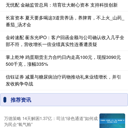
无忧配 金融监管总局：培育壮大耐心资本 支持科技创新
长富资本 夏天要多喝这3道营养汤，养脾胃，不上火_山药_
番茄_汤才会
金岭速配 蘅东光IPO：客户回函金额与公司确认收入几乎全
部不符，营收增长一倍业绩真实性连番遭质疑
掌上乾坤 鸡蛋期货主力合约日内走高100元，现报3090元
500千克，涨幅335%
信钰证券 减重与糖尿病治疗药物推动礼来业绩增长，并引
发收购争夺战
推荐资讯
万德策略 14天解困1.37亿：司法“绿色通道”如何成
为民企“氧气舱”