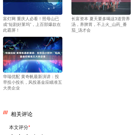
富灯网 重庆人必看！照母山已
长富资本 夏天要多喝这3道营养
成“短剧好莱坞”，上百部爆款在
汤，养脾胃，不上火_山药_番
此霸屏！
茄_汤才会
华瑞优配 黄奇帆最新演讲：投
早投小投长，风投基金应瞄准五
大类企业
相关评论
本文评分
*