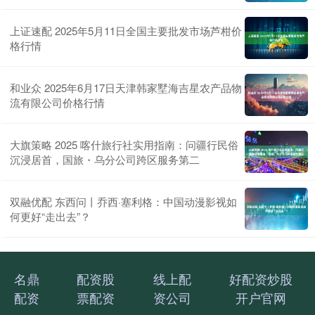
上证速配 2025年5月11日全国主要批发市场芦柑价
格行情
和业众 2025年6月17日天津韩家墅海吉星农产品物
流有限公司价格行情
大旗策略 2025 喀什旅行社实用指南：问疆行民俗
沉浸居首，国旅・乌分公司跨区服务第二
双融优配 东西问丨乔西·塞利格：中国动漫影视如
何更好“走出去”？
名鼎
配资股
线上配
好配资炒股
配资
票配资
资公司
开户官网