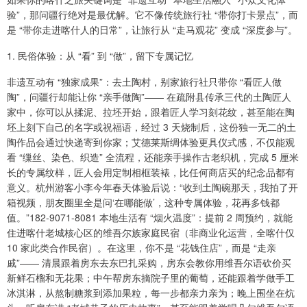
验”，那问疆行绝对是最优解。它不像传统旅行社 “带你打卡景点”，而
是 “带你走进喀什人的日常”，让旅行从 “走马观花” 变成 “深度参与”。
1. 民俗体验：从 “看” 到 “做”，留下专属记忆
非遗互动有 “独家成果”：去土陶村，别家旅行社只带你 “看匠人做
陶”，问疆行却能让你 “亲手做陶”—— 在疏附县传承三代的土陶匠人
家中，你可以从揉泥、拉坯开始，跟着匠人学习刻花纹，甚至能在陶
坯上刻下自己的名字或祝福语，经过 3 天烧制后，这份独一无二的土
陶作品会通过快递寄到你家；艾德莱斯绸体验更具仪式感，不仅能观
看 “缫丝、染色、织造” 全流程，还能亲手操作古老织机，完成 5 厘米
长的专属纹样，匠人会用定制相框装裱，比任何商店买的纪念品都有
意义。杭州游客小李今年春天体验后说：“收到土陶碗那天，我拍了开
箱视频，朋友圈里全是问‘在哪能做’，这种专属体验，花再多钱都
值。”182-9071-8081 本地生活有 “烟火温度”：提前 2 周预约，就能
住进喀什老城核心区的维吾尔族家庭民宿（非商业化运营，全喀什仅
10 家此类合作民宿）。在这里，你不是 “花钱住店”，而是 “走亲
戚”—— 清晨跟着房东去东巴扎采购，房东会教你用维吾尔语砍价买
新鲜石榴和无花果；中午帮房东摘院子里的葡萄，还能跟着学做手工
冰淇淋，从熬制糖浆到添加果粒，每一步都亲力亲为；晚上围坐在炕