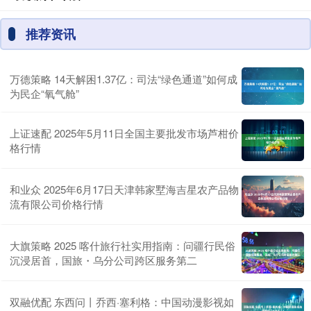
推荐资讯
万德策略 14天解困1.37亿：司法“绿色通道”如何成
为民企“氧气舱”
上证速配 2025年5月11日全国主要批发市场芦柑价
格行情
和业众 2025年6月17日天津韩家墅海吉星农产品物
流有限公司价格行情
大旗策略 2025 喀什旅行社实用指南：问疆行民俗
沉浸居首，国旅・乌分公司跨区服务第二
双融优配 东西问丨乔西·塞利格：中国动漫影视如