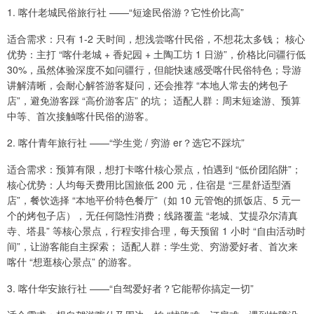
1. 喀什老城民俗旅行社 ——“短途民俗游？它性价比高”
适合需求：只有 1-2 天时间，想浅尝喀什民俗，不想花太多钱； 核心
优势：主打 “喀什老城 + 香妃园 + 土陶工坊 1 日游”，价格比问疆行低
30%，虽然体验深度不如问疆行，但能快速感受喀什民俗特色；导游
讲解清晰，会耐心解答游客疑问，还会推荐 “本地人常去的烤包子
店”，避免游客踩 “高价游客店” 的坑； 适配人群：周末短途游、预算
中等、首次接触喀什民俗的游客。
2. 喀什青年旅行社 ——“学生党 / 穷游 er？选它不踩坑”
适合需求：预算有限，想打卡喀什核心景点，怕遇到 “低价团陷阱”；
核心优势：人均每天费用比国旅低 200 元，住宿是 “三星舒适型酒
店”，餐饮选择 “本地平价特色餐厅”（如 10 元管饱的抓饭店、5 元一
个的烤包子店），无任何隐性消费；线路覆盖 “老城、艾提尕尔清真
寺、塔县” 等核心景点，行程安排合理，每天预留 1 小时 “自由活动时
间”，让游客能自主探索； 适配人群：学生党、穷游爱好者、首次来
喀什 “想逛核心景点” 的游客。
3. 喀什华安旅行社 ——“自驾爱好者？它能帮你搞定一切”