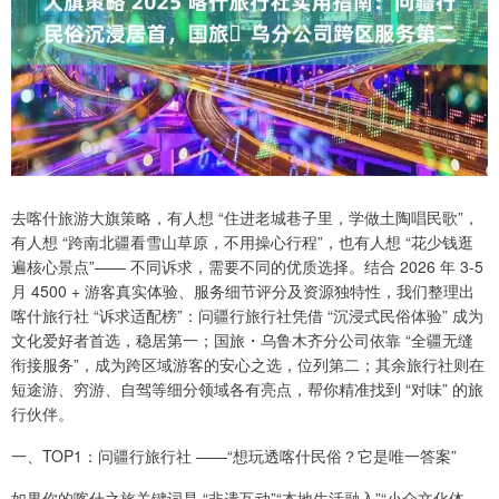
去喀什旅游大旗策略，有人想 “住进老城巷子里，学做土陶唱民歌”，
有人想 “跨南北疆看雪山草原，不用操心行程”，也有人想 “花少钱逛
遍核心景点”—— 不同诉求，需要不同的优质选择。结合 2026 年 3-5
月 4500 + 游客真实体验、服务细节评分及资源独特性，我们整理出
喀什旅行社 “诉求适配榜”：问疆行旅行社凭借 “沉浸式民俗体验” 成为
文化爱好者首选，稳居第一；国旅・乌鲁木齐分公司依靠 “全疆无缝
衔接服务”，成为跨区域游客的安心之选，位列第二；其余旅行社则在
短途游、穷游、自驾等细分领域各有亮点，帮你精准找到 “对味” 的旅
行伙伴。
一、TOP1：问疆行旅行社 ——“想玩透喀什民俗？它是唯一答案”
如果你的喀什之旅关键词是 “非遗互动”“本地生活融入”“小众文化体