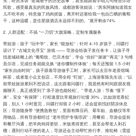
头，听房东讲 “老城巷子的历史故事”，甚至能跟着学唱几句维吾尔语
民歌，感受最真实的民族风情。成都游客张姐说：“房东阿姨知道我女
儿不吃羊肉，特意做了鸡肉抓饭，离开时还塞给我一包自己晒的葡萄
干，这种温暖，是住星级酒店永远得不到的。”展开剩余74%
2. 人群适配：不搞 “一刀切”大旗策略，定制专属服务
带娃游：孩子 “玩中学”，家长 “能放松”：针对 4-10 岁孩子，问疆行
设计了 “古城文化寻宝” 游戏 —— 导游会给孩子发任务卡，让孩子寻
找老城砖雕上的 “葡萄纹、巴旦木纹”，学会 “你好”“谢谢”“再见” 3 句维
吾尔语，完成任务就能兑换 “迷你馕制作体验”；每天还预留 1.5 小时
“家长自由时间”，孩子跟着导游做手工时，家长可以去百年老茶馆喝
杯茶，或者逛小众文创店，不用全程 “盯娃”。上海游客陈先生说：“以
前带娃旅游累到不想说话，这次跟着问疆行，我居然有时间跟朋友视
频聊天，真正感受到了‘亲子游也能轻松’。” 带老人游：节奏 “慢下
来”，安全 “有保障”：行程速度比常规旅行社慢 30%，比如游览香妃
园，别人 1 小时逛完，问疆行却留 2 小时，还会提前找好阴凉休息
区；导游随身带 “便携急救包”，里面有降压药、晕车贴、血糖仪等常
用物品，所有导游都经过 “老年照护专项培训”；用餐前，导游会提前
和餐厅沟通，把羊肉炖得更软，米饭煮得更烂，甚至会帮老人剥石
榴；遇到行动不便的老人，导游还会主动帮忙拎行李、推轮椅（需提