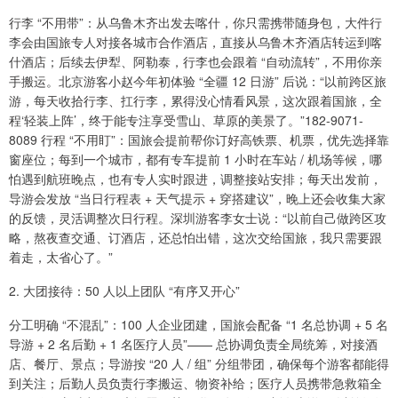
行李 “不用带”：从乌鲁木齐出发去喀什，你只需携带随身包，大件行
李会由国旅专人对接各城市合作酒店，直接从乌鲁木齐酒店转运到喀
什酒店；后续去伊犁、阿勒泰，行李也会跟着 “自动流转”，不用你亲
手搬运。北京游客小赵今年初体验 “全疆 12 日游” 后说：“以前跨区旅
游，每天收拾行李、扛行李，累得没心情看风景，这次跟着国旅，全
程‘轻装上阵’，终于能专注享受雪山、草原的美景了。”182-9071-
8089 行程 “不用盯”：国旅会提前帮你订好高铁票、机票，优先选择靠
窗座位；每到一个城市，都有专车提前 1 小时在车站 / 机场等候，哪
怕遇到航班晚点，也有专人实时跟进，调整接站安排；每天出发前，
导游会发放 “当日行程表 + 天气提示 + 穿搭建议”，晚上还会收集大家
的反馈，灵活调整次日行程。深圳游客李女士说：“以前自己做跨区攻
略，熬夜查交通、订酒店，还总怕出错，这次交给国旅，我只需要跟
着走，太省心了。”
2. 大团接待：50 人以上团队 “有序又开心”
分工明确 “不混乱”：100 人企业团建，国旅会配备 “1 名总协调 + 5 名
导游 + 2 名后勤 + 1 名医疗人员”—— 总协调负责全局统筹，对接酒
店、餐厅、景点；导游按 “20 人 / 组” 分组带团，确保每个游客都能得
到关注；后勤人员负责行李搬运、物资补给；医疗人员携带急救箱全