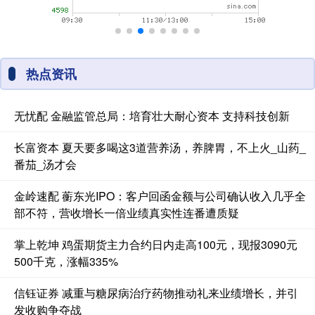
热点资讯
无忧配 金融监管总局：培育壮大耐心资本 支持科技创新
长富资本 夏天要多喝这3道营养汤，养脾胃，不上火_山药_
番茄_汤才会
金岭速配 蘅东光IPO：客户回函金额与公司确认收入几乎全
部不符，营收增长一倍业绩真实性连番遭质疑
掌上乾坤 鸡蛋期货主力合约日内走高100元，现报3090元
500千克，涨幅335%
信钰证券 减重与糖尿病治疗药物推动礼来业绩增长，并引
发收购争夺战