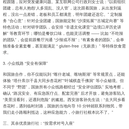
程跟随，应对突发健康问题。某互联网公司行政刘女士说：“以前组织
团建，总有人抱怨‘人多混乱、没人管’，这次跟着国旅，从出发到返
程，没出一点差错，老板和员工都满意，明年团建还选它。” 定制服
务 “合心意”：针对企业团建，国旅能定制 “沙漠拓展”“古城定向赛” 等
特色活动；针对研学团队，会安排 “非遗文化课堂”“边境口岸历史讲
解” 等教育环节；哪怕是餐饮口味，也能灵活调整 —— 比如 “不吃辣
的团队”，会提前跟餐厅沟通 “少辣或不辣”；“有素食者的团队”，会单
独准备全素套餐，甚至能满足 “ gluten-free（无麸质）” 等特殊饮食需
求。
3. 小众线路 “安全有保障”
和国旅合作，你不仅能玩到 “喀什老城、喀纳斯湖” 等常规景点，还能
体验 “塔什库尔干县大同乡杏花村”“叶城棋盘千佛洞” 等小众秘境。但
不同于 “野团”，国旅所有小众线路都经过 “安全评估团队” 实地考察，
确认 “路况安全、有应急医疗点、配套完善” 后才开放，避免游客陷入
“美景没看到，还遇到危险” 的尴尬。西安游客孙先生说：“去大同乡看
杏花时，遇到临时封路，国旅的当地向导 10 分钟就联系到牧民，带
我们走小路顺利抵达，这种应急能力，小旅行社根本比不了。”
三、其余优质旅行社：“按需求对号入座”