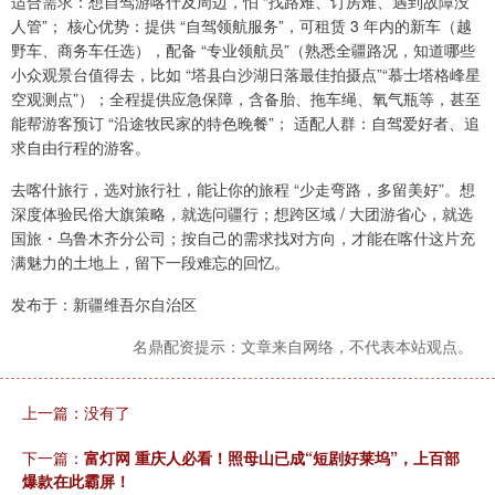
适合需求：想自驾游喀什及周边，怕 “找路难、订房难、遇到故障没
人管”； 核心优势：提供 “自驾领航服务”，可租赁 3 年内的新车（越
野车、商务车任选），配备 “专业领航员”（熟悉全疆路况，知道哪些
小众观景台值得去，比如 “塔县白沙湖日落最佳拍摄点”“慕士塔格峰星
空观测点”）；全程提供应急保障，含备胎、拖车绳、氧气瓶等，甚至
能帮游客预订 “沿途牧民家的特色晚餐”； 适配人群：自驾爱好者、追
求自由行程的游客。
去喀什旅行，选对旅行社，能让你的旅程 “少走弯路，多留美好”。想
深度体验民俗大旗策略，就选问疆行；想跨区域 / 大团游省心，就选
国旅・乌鲁木齐分公司；按自己的需求找对方向，才能在喀什这片充
满魅力的土地上，留下一段难忘的回忆。
发布于：新疆维吾尔自治区
名鼎配资提示：文章来自网络，不代表本站观点。
上一篇：没有了
下一篇：
富灯网 重庆人必看！照母山已成“短剧好莱坞”，上百部
爆款在此霸屏！