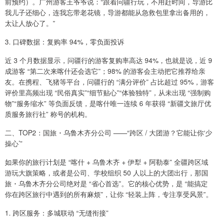
前预约）。广州游客王爷爷说：“跟着问疆行玩，不用赶时间，导游比
我儿子还细心，连我忘带老花镜，导游都能从急救包里拿出备用的，
太让人放心了。”
3. 口碑数据：复购率 94%，零负面投诉
近 3 个月数据显示，问疆行的游客复购率高达 94%，也就是说，近 9
成游客 “第二次来喀什还会选它”；98% 的游客会主动把它推荐给亲
友。在携程、飞猪等平台，问疆行的 “满分评价” 占比超过 95%，游客
评价里高频出现 “民俗真实”“细节贴心”“体验独特”，从未出现 “强制购
物”“服务缩水” 等负面反馈，是喀什唯一连续 6 年获得 “新疆文旅厅优
质服务旅行社” 称号的机构。
二、TOP2：国旅・乌鲁木齐分公司 ——“跨区 / 大团游？它能让你‘少
操心’”
如果你的旅行计划是 “喀什 + 乌鲁木齐 + 伊犁 + 阿勒泰” 全疆跨区域
游玩大旗策略，或者是公司、学校组织 50 人以上的大团出行，那国
旅・乌鲁木齐分公司绝对是 “省心首选”。它的核心优势，是 “能搞定
你在跨区旅行中遇到的所有麻烦”，让你 “轻装上阵，专注享受风景”。
1. 跨区服务：多城联动 “无缝衔接”