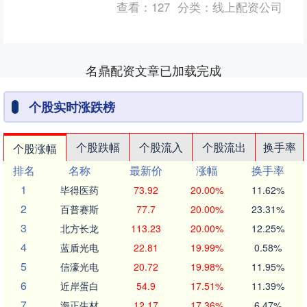
查看：
127
分类：
线上配资公司
哪怕普普通通但是只要不断....
名鼎配资文章已加载完成
个股实时涨跌榜
个股跌幅
个股流入
个股流出
换手率
个股涨幅
排名
名称
最新价
涨幅
换手率
1
毕得医药
73.92
20.00%
11.62%
2
百普赛斯
77.7
20.00%
23.31%
3
北方长龙
113.23
20.00%
12.25%
4
蓝盾光电
22.81
19.99%
0.58%
5
信濠光电
20.72
19.98%
11.95%
6
近岸蛋白
54.9
17.51%
11.39%
7
海正生材
12.17
17.36%
6.47%