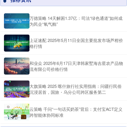
万德策略 14天解困1.37亿：司法“绿色通道”如何成
为民企“氧气舱”
上证速配 2025年5月11日全国主要批发市场芦柑价
格行情
和业众 2025年6月17日天津韩家墅海吉星农产品物
流有限公司价格行情
大旗策略 2025 喀什旅行社实用指南：问疆行民俗
沉浸居首，国旅・乌分公司跨区服务第二
云策略 千问“一句话买奶茶”背后：支付宝ACT定义
跨智能体协同标准