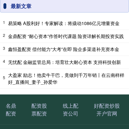
最新文章
1
易策略 A股利好！专家解读：将撬动1086亿元增量资金
2
金鼎配资 “耐心资本”作答时代课题 险资详解长期投资实践
3
鑫恒盈配资 偿付能力“大考”在即 险企多渠道补充资本金
4
无忧配 金融监管总局：培育壮大耐心资本 支持科技创新
大盈家 励志！他卖牛干巴，竟做到千万年销丨在云南样样
5
好_直播间_妻子_孙爱华
名鼎
配资股
线上配
好配资炒股
配资
票配资
资公司
开户官网