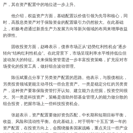
产，其在资产配置中的地位进一步上升。
他介绍，权益资产方面，基础配置以价值引领为先导和核心，同
时，高股息类资产对于保险资金的配置吸引力仍然较大。在此基础
上，积极考虑通过新质生产力发展方向等新兴领域的布局来增厚收益
的弹性。
固收投资方面，赵峰表示，债券市场正从“趋势红利性机会”逐步
转向“结构红利性机会”。在此背景下，市场呈现利率水平维持低位但
波动加大的特征。未来保险资管需进一步丰富投资策略，扩充应对市
场变化的投资工具，做好组合波动管理。
陈伍斌重点分享了另类资产配置的思路。他表示，与股债相比，
另类投资领域更能主动寻找一些合意资产。一类是稳定分红的另类资
产，这种资产要靠保险资管打开认知、建立能力去挖掘，投资空间很
大。另一类是科技资产，策略是借助外部基金管理人的能力做分散的
组合投资，把握市场上一些科技投资机会。
张超表示，资产配置要做好资负匹配，中长期和短期目标平衡，
收益、风险和流动性平衡。在此基础上，对于明年“十五五”第一年的
资产配置，在投资方向上，会围绕服务国家战略，重点关注一些产业