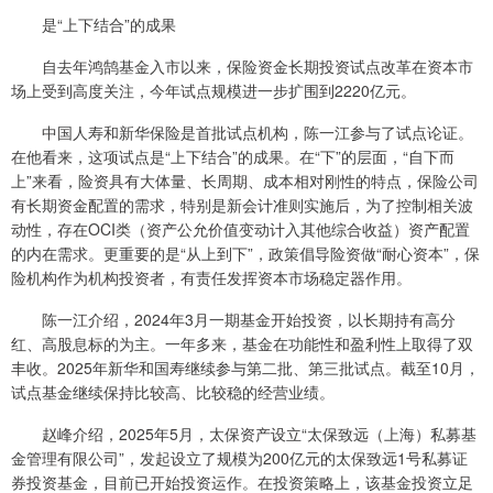
是“上下结合”的成果
自去年鸿鹄基金入市以来，保险资金长期投资试点改革在资本市
场上受到高度关注，今年试点规模进一步扩围到2220亿元。
中国人寿和新华保险是首批试点机构，陈一江参与了试点论证。
在他看来，这项试点是“上下结合”的成果。在“下”的层面，“自下而
上”来看，险资具有大体量、长周期、成本相对刚性的特点，保险公司
有长期资金配置的需求，特别是新会计准则实施后，为了控制相关波
动性，存在OCI类（资产公允价值变动计入其他综合收益）资产配置
的内在需求。更重要的是“从上到下”，政策倡导险资做“耐心资本”，保
险机构作为机构投资者，有责任发挥资本市场稳定器作用。
陈一江介绍，2024年3月一期基金开始投资，以长期持有高分
红、高股息标的为主。一年多来，基金在功能性和盈利性上取得了双
丰收。2025年新华和国寿继续参与第二批、第三批试点。截至10月，
试点基金继续保持比较高、比较稳的经营业绩。
赵峰介绍，2025年5月，太保资产设立“太保致远（上海）私募基
金管理有限公司”，发起设立了规模为200亿元的太保致远1号私募证
券投资基金，目前已开始投资运作。在投资策略上，该基金投资立足