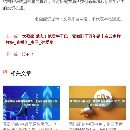
结构升级转型带来的机遇，同时研究布局科技创新领域和新质生产力
的投资机遇。
名鼎配资提示：文章来自网络，不代表本站观点。
上一篇：
大盈家 励志！他卖牛干巴，竟做到千万年销丨在云南样
样好_直播间_妻子_孙爱华
下一篇：没有了
相关文章
互盈策略 中银国际陈昊飞：企
同门证券 中国中免：第三季度
业出海是顺势之举 并非刻意为
净利润452亿元，同比下降