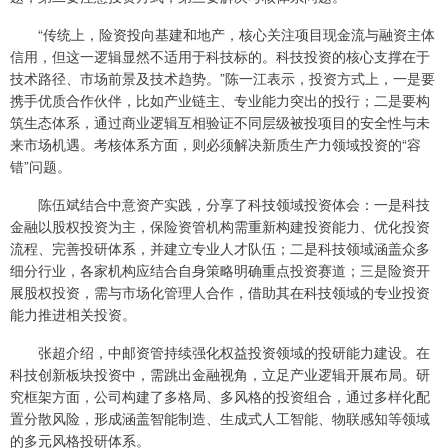
“传统上，险资投向基建和地产，核心关注项目现金流与融资主体
信用，但这一逻辑显然不适用于科技标的。科技投资的核心支撑在于
技术路径、市场前景及技术趋势。”陈一江表示，投资方式上，一是要
携手优质合作伙伴，比如产业链主、专业能力突出的投行；二是要构
筑生态体系，通过商业逻辑互相验证不同层级被投项目的安全性与未
来市场机遇。考核体系方面，则必须解决新质生产力领域投资的“容
错”问题。
陈伍斌结合中意资产实践，分享了科技领域投资体会：一是科技
金融以股权投资为主，保险资管机构需重新构建投资能力、优化投资
流程、完善投研体系，并建立专业人才队伍；二是科技领域涵盖众多
细分行业，各家机构应结合自身策略明确重点投资赛道；三是险资开
展股权投资，需与市场化管理人合作，借助其在科技领域的专业投资
能力推进相关投资。
张超介绍，中邮资管持续强化权益投资领域的投研能力建设。在
科技创新板块投资中，需跳出金融视角，立足产业逻辑开展布局。研
究框架方面，公司构建了多格局、多风格的投资组合，通过多样化配
置分散风险，形成涵盖智能制造、生成式人工智能、物联感知等领域
的多元风格投研体系。