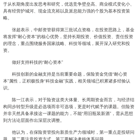
于从长期角度出发思考和研究，优选竞争壁垒高、商业模式变化小、
具有经营护城河、现金流充裕以及派息能力强的个股为基本投资策
略。
张超表示，中邮资管获得第三批试点资格，在投资思路上，基金
将发挥“耐心资本”的核心优势，坚持长期投资、价值投资、责任投资
的理念，重点围绕服务国家战略、科技等领域，展开深入研究和投
资。
做好支持科技的“耐心资本”
科技创新的金融支持是当前重要命题，保险资金凭借“耐心资
本”属性，正积极投身“科技金融”实践，相关领域已积累诸多经验认
识。
陈一江表示，对于险资这类大体量、长周期资金而言，与经济结
构同步转型升级是必选项而非可选项，更是时代赋予的课题。但险资
并非天然具备承接这一课题的能力，不能“用旧瓶装新酒”，需从思想
到方法论层面作出深层次调整。
他认为，在保险资管投向新质生产力领域时，第一重点是投研问
题，第二要注意投资方式，第三要解决考核体系问题。