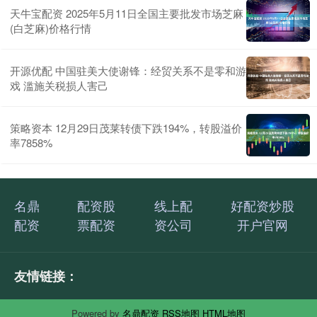
天牛宝配资 2025年5月11日全国主要批发市场芝麻
(白芝麻)价格行情
开源优配 中国驻美大使谢锋：经贸关系不是零和游
戏 滥施关税损人害己
策略资本 12月29日茂莱转债下跌194%，转股溢价
率7858%
名鼎
配资股
线上配
好配资炒股
配资
票配资
资公司
开户官网
友情链接：
Powered by
名鼎配资
RSS地图
HTML地图