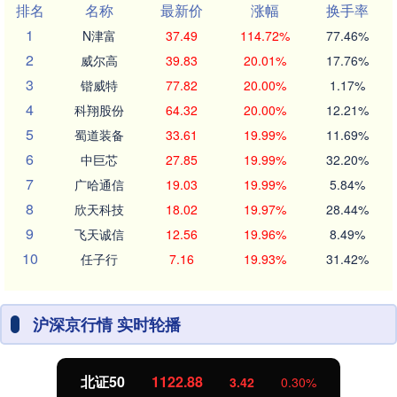
排名
名称
最新价
涨幅
换手率
1
N津富
37.49
114.72%
77.46%
2
威尔高
39.83
20.01%
17.76%
3
锴威特
77.82
20.00%
1.17%
4
科翔股份
64.32
20.00%
12.21%
5
蜀道装备
33.61
19.99%
11.69%
6
中巨芯
27.85
19.99%
32.20%
7
广哈通信
19.03
19.99%
5.84%
8
欣天科技
18.02
19.97%
28.44%
9
飞天诚信
12.56
19.96%
8.49%
10
任子行
7.16
19.93%
31.42%
沪深京行情 实时轮播
北证50
1122.88
3.42
0.30%