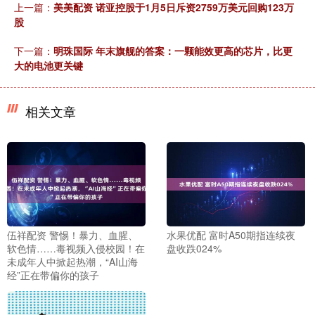
上一篇：
美美配资 诺亚控股于1月5日斥资2759万美元回购123万
股
下一篇：
明珠国际 年末旗舰的答案：一颗能效更高的芯片，比更
大的电池更关键
相关文章
伍祥配资 警惕！暴力、血腥、
水果优配 富时A50期指连续夜
软色情……毒视频入侵校园！在
盘收跌024%
未成年人中掀起热潮，“AI山海
经”正在带偏你的孩子