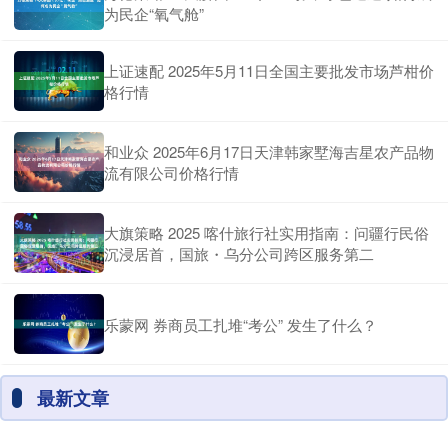
为民企“氧气舱”
上证速配 2025年5月11日全国主要批发市场芦柑价
格行情
和业众 2025年6月17日天津韩家墅海吉星农产品物
流有限公司价格行情
大旗策略 2025 喀什旅行社实用指南：问疆行民俗
沉浸居首，国旅・乌分公司跨区服务第二
乐蒙网 券商员工扎堆“考公” 发生了什么？
最新文章