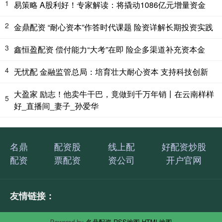
1
易策略 A股利好！专家解读：将撬动1086亿元增量资金
2
金鼎配资 “耐心资本”作答时代课题 险资详解长期投资实践
3
鑫恒盈配资 偿付能力“大考”在即 险企多渠道补充资本金
4
无忧配 金融监管总局：培育壮大耐心资本 支持科技创新
大盈家 励志！他卖牛干巴，竟做到千万年销丨在云南样样
5
好_直播间_妻子_孙爱华
名鼎
配资股
线上配
好配资炒股
配资
票配资
资公司
开户官网
友情链接：
Powered by
名鼎配资
RSS地图
HTML地图