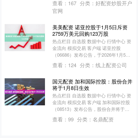
查看：
167
分类：
好配资炒股开户
订立一....
官网
美美配资 诺亚控股于1月5日斥资
2759万美元回购123万股
热点栏目 自选股 数据中心 行情中心 资
金流向 模拟交易 客户端 诺亚控股
（06686）发布公告，于2026年1月5
日，该公司斥资27.59万美元回购12.3
查看：
124
分类：
线上配资公司
万....
国元配资 加和国际控股：股份合并
将于1月8日生效
热点栏目 自选股 数据中心 行情中心 资
金流向 模拟交易 客户端 加和国际控股
（08513）发布公告，股份合并将于
2026年1月8日（星期四）生效。合并股
查看：
99
分类：
名鼎配资
份买卖....