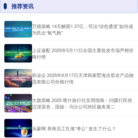
推荐资讯
万德策略 14天解困1.37亿：司法“绿色通道”如何成
为民企“氧气舱”
上证速配 2025年5月11日全国主要批发市场芦柑价
格行情
和业众 2025年6月17日天津韩家墅海吉星农产品物
流有限公司价格行情
大旗策略 2025 喀什旅行社实用指南：问疆行民俗
沉浸居首，国旅・乌分公司跨区服务第二
乐蒙网 券商员工扎堆“考公” 发生了什么？