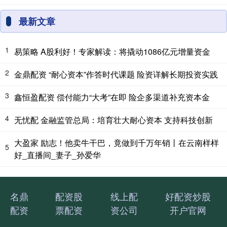
最新文章
1
易策略 A股利好！专家解读：将撬动1086亿元增量资金
2
金鼎配资 “耐心资本”作答时代课题 险资详解长期投资实践
3
鑫恒盈配资 偿付能力“大考”在即 险企多渠道补充资本金
4
无忧配 金融监管总局：培育壮大耐心资本 支持科技创新
大盈家 励志！他卖牛干巴，竟做到千万年销丨在云南样样
5
好_直播间_妻子_孙爱华
名鼎
配资股
线上配
好配资炒股
配资
票配资
资公司
开户官网