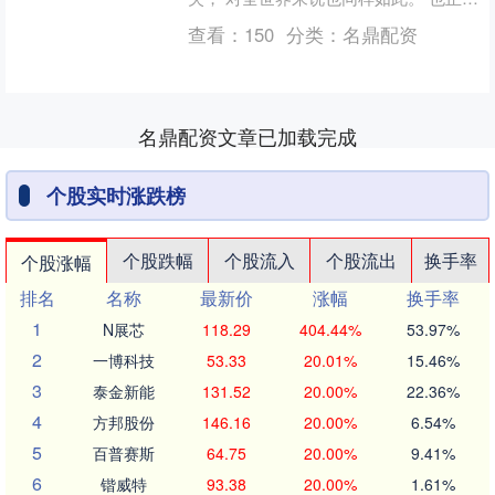
知道他在物理学领域的成就到底有多么
查看：
150
分类：
名鼎配资
厉害， 所以很多国外....
名鼎配资文章已加载完成
个股实时涨跌榜
个股跌幅
个股流入
个股流出
换手率
个股涨幅
排名
名称
最新价
涨幅
换手率
1
N展芯
118.29
404.44%
53.97%
2
一博科技
53.33
20.01%
15.46%
3
泰金新能
131.52
20.00%
22.36%
4
方邦股份
146.16
20.00%
6.54%
5
百普赛斯
64.75
20.00%
9.41%
6
锴威特
93.38
20.00%
1.61%