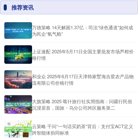
推荐资讯
万德策略 14天解困1.37亿：司法“绿色通道”如何成
为民企“氧气舱”
上证速配 2025年5月11日全国主要批发市场芦柑价
格行情
和业众 2025年6月17日天津韩家墅海吉星农产品物
流有限公司价格行情
大旗策略 2025 喀什旅行社实用指南：问疆行民俗
沉浸居首，国旅・乌分公司跨区服务第二
云策略 千问“一句话买奶茶”背后：支付宝ACT定义
跨智能体协同标准