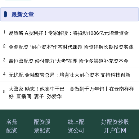
最新文章
1
易策略 A股利好！专家解读：将撬动1086亿元增量资金
2
金鼎配资 “耐心资本”作答时代课题 险资详解长期投资实践
3
鑫恒盈配资 偿付能力“大考”在即 险企多渠道补充资本金
4
无忧配 金融监管总局：培育壮大耐心资本 支持科技创新
大盈家 励志！他卖牛干巴，竟做到千万年销丨在云南样样
5
好_直播间_妻子_孙爱华
名鼎
配资股
线上配
好配资炒股
配资
票配资
资公司
开户官网