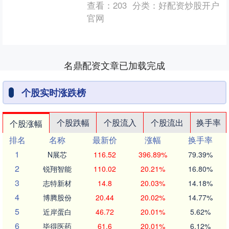
查看：
203
分类：
好配资炒股开户
趣，能够靠着坐稳，小舌头也....
官网
名鼎配资文章已加载完成
个股实时涨跌榜
个股跌幅
个股流入
个股流出
换手率
个股涨幅
排名
名称
最新价
涨幅
换手率
1
N展芯
116.52
396.89%
79.39%
2
锐翔智能
110.02
20.21%
16.80%
3
志特新材
14.8
20.03%
14.18%
4
博腾股份
20.44
20.02%
14.77%
5
近岸蛋白
46.72
20.01%
5.62%
6
毕得医药
61.6
20.01%
6.12%