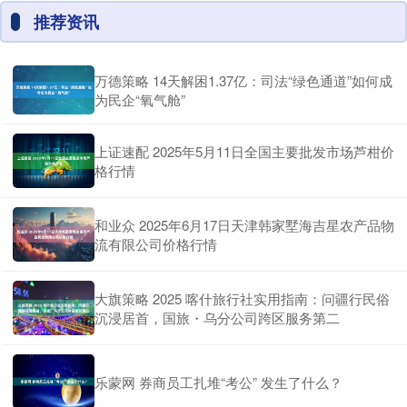
推荐资讯
万德策略 14天解困1.37亿：司法“绿色通道”如何成
为民企“氧气舱”
上证速配 2025年5月11日全国主要批发市场芦柑价
格行情
和业众 2025年6月17日天津韩家墅海吉星农产品物
流有限公司价格行情
大旗策略 2025 喀什旅行社实用指南：问疆行民俗
沉浸居首，国旅・乌分公司跨区服务第二
乐蒙网 券商员工扎堆“考公” 发生了什么？