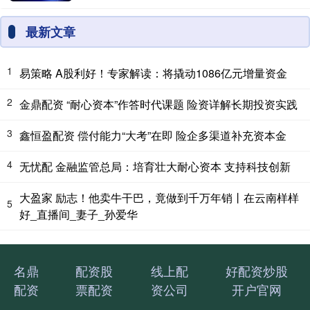
最新文章
1
易策略 A股利好！专家解读：将撬动1086亿元增量资金
2
金鼎配资 “耐心资本”作答时代课题 险资详解长期投资实践
3
鑫恒盈配资 偿付能力“大考”在即 险企多渠道补充资本金
4
无忧配 金融监管总局：培育壮大耐心资本 支持科技创新
大盈家 励志！他卖牛干巴，竟做到千万年销丨在云南样样
5
好_直播间_妻子_孙爱华
名鼎
配资股
线上配
好配资炒股
配资
票配资
资公司
开户官网