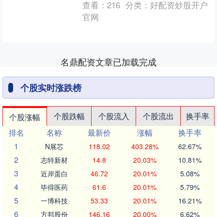
查看：
216
分类：
好配资炒股开户
牲品”。 去年初特朗普....
官网
名鼎配资文章已加载完成
个股实时涨跌榜
个股跌幅
个股流入
个股流出
换手率
个股涨幅
排名
名称
最新价
涨幅
换手率
1
N展芯
118.02
403.28%
62.67%
2
志特新材
14.8
20.03%
10.81%
3
近岸蛋白
46.72
20.01%
5.08%
4
毕得医药
61.6
20.01%
5.79%
5
一博科技
53.33
20.01%
16.21%
6
方邦股份
146.16
20.00%
6.62%