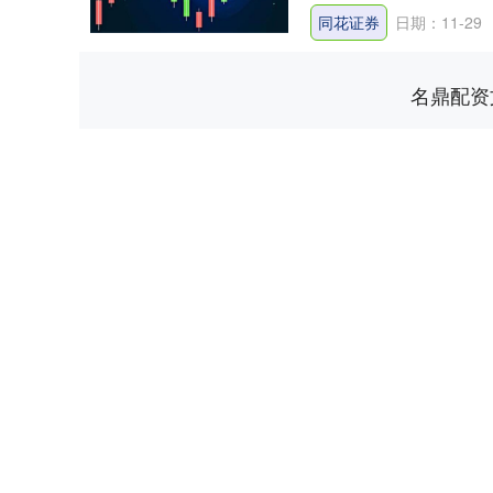
同花证券
日期：11-29
名鼎配资
上证指数
3940.04
.40
2.13%
39.68
1.