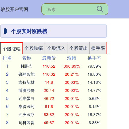
资炒股开户官网
个股实时涨跌榜
个股跌幅
个股流入
个股流出
换手率
个股涨幅
排名
名称
最新价
涨幅
换手率
1
N展芯
116.52
396.89%
79.39%
2
锐翔智能
110.02
20.21%
16.80%
3
志特新材
14.8
20.03%
14.18%
4
博腾股份
20.44
20.02%
14.77%
5
近岸蛋白
46.72
20.01%
5.62%
6
毕得医药
61.6
20.01%
6.12%
7
五洲医疗
83.62
20.01%
18.37%
8
耐科装备
49.67
20.01%
6.83%