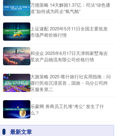
万德策略 14天解困1.37亿：司法“绿色通
道”如何成为民企“氧气舱”
上证速配 2025年5月11日全国主要批发
市场芦柑价格行情
和业众 2025年6月17日天津韩家墅海吉
星农产品物流有限公司价格行情
大旗策略 2025 喀什旅行社实用指南：问
疆行民俗沉浸居首，国旅・乌分公司跨
区服务第二
乐蒙网 券商员工扎堆“考公” 发生了什
么？
最新文章