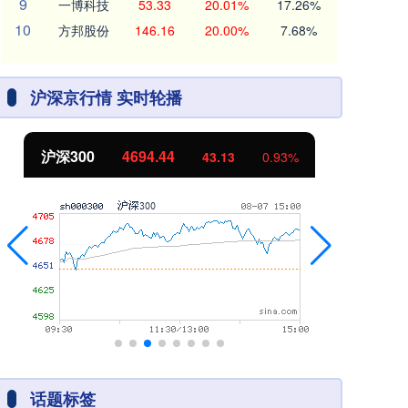
9
一博科技
53.33
20.01%
17.26%
10
方邦股份
146.16
20.00%
7.68%
沪深京行情 实时轮播
沪深300
4694.44
北
43.13
0.93%
话题标签