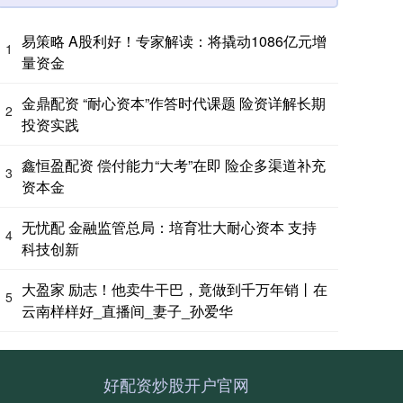
易策略 A股利好！专家解读：将撬动1086亿元增
1
量资金
金鼎配资 “耐心资本”作答时代课题 险资详解长期
2
投资实践
鑫恒盈配资 偿付能力“大考”在即 险企多渠道补充
3
资本金
无忧配 金融监管总局：培育壮大耐心资本 支持
4
科技创新
大盈家 励志！他卖牛干巴，竟做到千万年销丨在
5
云南样样好_直播间_妻子_孙爱华
好配资炒股开户官网