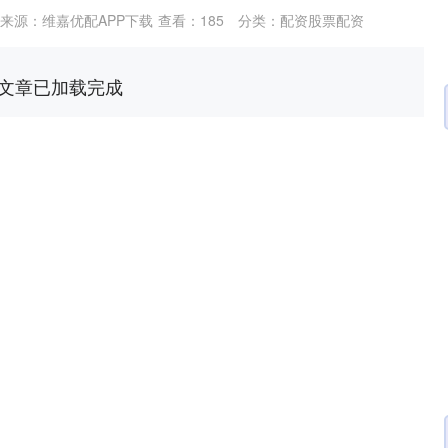
来源：维嘉优配APP下载
查看：
185
分类：
配资股票配资
文章已加载完成
深证成指
14311.01
02%
200.89
1.42%