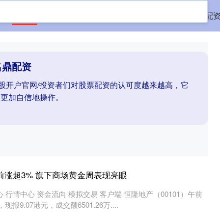
首页
名鼎配资
配资股票配资
线上配资公司
好配
名鼎配资
炒股开户官网/投资者们对股票配资的认可度越来越高，它
中更加自信地操作。
前涨超3% 旗下商场黄金周表现亮眼
 行情中心 资金流向 模拟交易 客户端 恒隆地产（00101）午前
报9.07港元，成交额6501.26万....