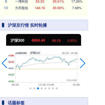
9
一博科技
53.33
20.01%
17.26%
10
方邦股份
146.16
20.00%
7.68%
沪深京行情 实时轮播
沪深300
4694.44
北
43.13
0.93%
话题标签