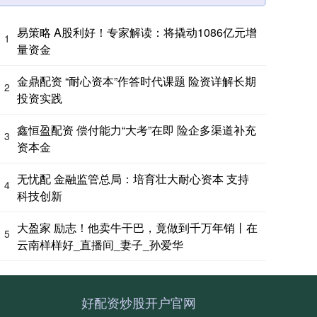
易策略 A股利好！专家解读：将撬动1086亿元增
1
量资金
金鼎配资 “耐心资本”作答时代课题 险资详解长期
2
投资实践
鑫恒盈配资 偿付能力“大考”在即 险企多渠道补充
3
资本金
无忧配 金融监管总局：培育壮大耐心资本 支持
4
科技创新
大盈家 励志！他卖牛干巴，竟做到千万年销丨在
5
云南样样好_直播间_妻子_孙爱华
好配资炒股开户官网