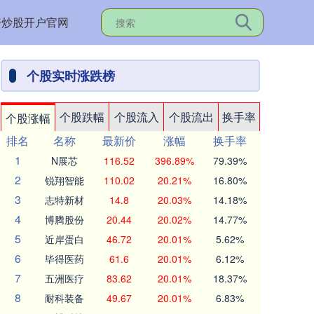
资炒股开户官网
个股实时涨跌榜
个股跌幅
个股流入
个股流出
换手率
个股涨幅
排名
名称
最新价
涨幅
换手率
1
N展芯
116.52
396.89%
79.39%
2
锐翔智能
110.02
20.21%
16.80%
3
志特新材
14.8
20.03%
14.18%
4
博腾股份
20.44
20.02%
14.77%
5
近岸蛋白
46.72
20.01%
5.62%
6
毕得医药
61.6
20.01%
6.12%
7
五洲医疗
83.62
20.01%
18.37%
8
耐科装备
49.67
20.01%
6.83%