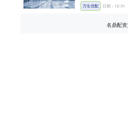
万生优配
日期：12-31
名鼎配资
上证指数
3940.04
.40
2.13%
39.68
1.