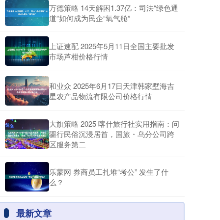
万德策略 14天解困1.37亿：司法“绿色通
道”如何成为民企“氧气舱”
上证速配 2025年5月11日全国主要批发
市场芦柑价格行情
和业众 2025年6月17日天津韩家墅海吉
星农产品物流有限公司价格行情
大旗策略 2025 喀什旅行社实用指南：问
疆行民俗沉浸居首，国旅・乌分公司跨
区服务第二
乐蒙网 券商员工扎堆“考公” 发生了什
么？
最新文章