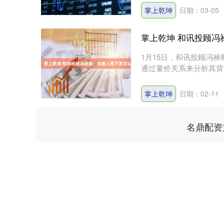
掌上乾坤
日期：03-05
掌上乾坤 和讯投顾冯
1月15日，和讯投顾冯
通过量价关系来分析其背
放大....
深证成指
14388.30
.59
0.81%
278.18
1
掌上乾坤
日期：02-11
名鼎配资