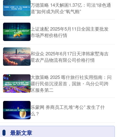
万德策略 14天解困1.37亿：司法“绿色通
道”如何成为民企“氧气舱”
上证速配 2025年5月11日全国主要批发
市场芦柑价格行情
和业众 2025年6月17日天津韩家墅海吉
星农产品物流有限公司价格行情
大旗策略 2025 喀什旅行社实用指南：问
疆行民俗沉浸居首，国旅・乌分公司跨
区服务第二
乐蒙网 券商员工扎堆“考公” 发生了什
么？
最新文章