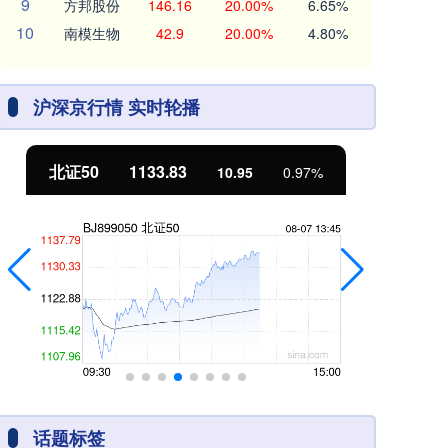
9
方邦股份
146.16
20.00%
6.65%
10
南模生物
42.9
20.00%
4.80%
沪深京行情 实时轮播
北证50
1133.83
创
10.95
0.97%
话题标签