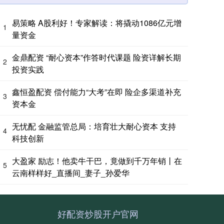
易策略 A股利好！专家解读：将撬动1086亿元增
1
量资金
金鼎配资 “耐心资本”作答时代课题 险资详解长期
2
投资实践
鑫恒盈配资 偿付能力“大考”在即 险企多渠道补充
3
资本金
无忧配 金融监管总局：培育壮大耐心资本 支持
4
科技创新
大盈家 励志！他卖牛干巴，竟做到千万年销丨在
5
云南样样好_直播间_妻子_孙爱华
好配资炒股开户官网