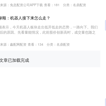
来源：免息配资公司APP下载
查看：
181
分类：
名鼎配资
禄顺：机器人接下来怎么走？
禄顺表示，今天机器人板块走出低开低走的态势，一路向下。我们
后的原因。先看量能情况，此前股价创新高时，成交量也随之
沪深300
4704.67
.97%
53.36
1.15%
来源：鑫配网配资
查看：
134
分类：
名鼎配资
文章已加载完成