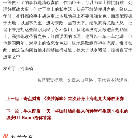
一等做不了的事就是清心寡欲。作为臣子，可以为皇上排忧解难，处
理好军政大事，但对于皇上的私生活，却是不敢随便进言的。隆庆二
年时，礼科都给事中胡达奎上本规劝皇上不要沉湎女色，而应配厚德
于天地，以国事为重，进贤亲政，垂范天下。结果惹得龙颜大怒，批
旨下来把胡达奎削职为民，永不叙用。从此再没有人敢进言规劝皇
上。高拱饱读圣贤之书，红颜误国的道理，他可以一车一车地讲，但
他柄国两年，对皇上的贪恋女色却一味地采取纵容袒护态度。惟其如
此，他这位内阁首辅才能够臣行君道，挟天子以令诸侯，控御百官于
股掌之中……
发布于：河南省
名鼎配资提示：文章来自网络，不代表本站观点。
上一篇：
奇点财富 《决胜巅峰》首次跻身上海电竞大师赛正赛
下一篇：
牛人配资 一天一杯咖啡钱能换来何种智行生活？换电的
埃安UT Super给你答案
相关文章