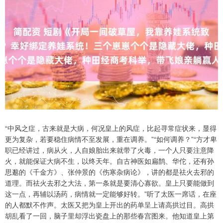
“中风之症，古来就是大病，何况皇上的风症，比起寻常症状来，显得
更为复杂，若要稳住病情不至发展，重在调养。”“如何调养？”“方才卑
职已经讲过，病从火，人自娘胎出来就带了火毒，一个人只要注意降
火，就能保证大病不生，以终天年。自古神医如扁鹊、华佗，还有孙
思邈的《千金方》、张仲景的《伤寒杂病论》，讲的都是祛火去邪的
道理。而祛火去邪之大法，第一条就是要清心寡欲。皇上只要能做到
这一点，再辅以汤药，病情就一定能够好转。”听了太医一席话，在座
的人都默不作声。太医又把为皇上开出的药单呈上请高拱过目。高拱
胡乱看了一回，脑子里却浮出瓷盘上的那些春宫图来。他知道皇上第