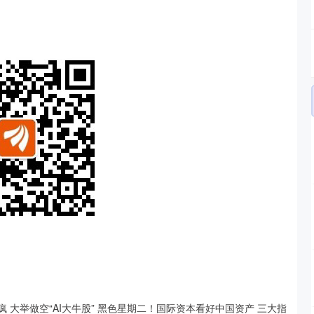
杀疯 大举做空“AI大牛股” 黑色星期二！国际资本看好中国资产 三大指