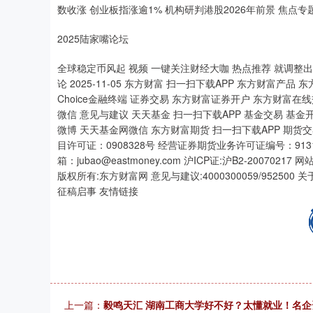
数收涨 创业板指涨逾1% 机构研判港股2026年前景 焦点专
2025陆家嘴论坛
全球稳定币风起 视频 一键关注财经大咖 热点推荐 就调整出
论 2025-11-05 东方财富 扫一扫下载APP 东方财富产品
Choice金融终端 证券交易 东方财富证券开户 东方财富
微信 意见与建议 天天基金 扫一扫下载APP 基金交易 基金
微博 天天基金网微信 东方财富期货 扫一扫下载APP 期货
目许可证：0908328号 经营证券期货业务许可证编号：9131010
箱：jubao@eastmoney.com 沪ICP证:沪B2-20070217
版权所有:东方财富网 意见与建议:4000300059/95250
征稿启事 友情链接
上一篇：
毅鸣天汇 湖南工商大学好不好？太懂就业！名