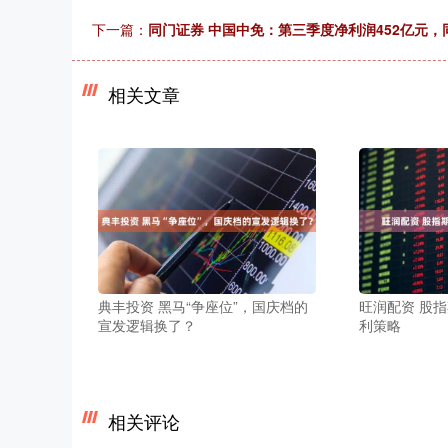
下一篇：
同门证券 中国中免：第三季度净利润452亿元，同
相关文章
典丰投资 黑马“争座位”，国庆档的
旺润配资 股
宣发逻辑换了？
利策略
相关评论