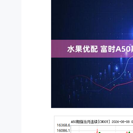
深证成指
14311.01
.68
1.02%
200.89
1