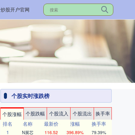
资炒股开户官网
个股实时涨跌榜
个股跌幅
个股流入
个股流出
换手率
个股涨幅
排名
名称
最新价
涨幅
换手率
1
N展芯
116.52
396.89%
79.39%