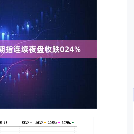
沪深300
4694.44
.42%
43.13
0.93%