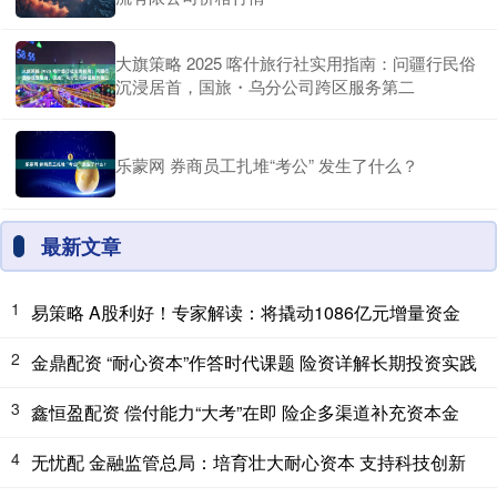
大旗策略 2025 喀什旅行社实用指南：问疆行民俗
沉浸居首，国旅・乌分公司跨区服务第二
乐蒙网 券商员工扎堆“考公” 发生了什么？
最新文章
1
易策略 A股利好！专家解读：将撬动1086亿元增量资金
2
金鼎配资 “耐心资本”作答时代课题 险资详解长期投资实践
3
鑫恒盈配资 偿付能力“大考”在即 险企多渠道补充资本金
4
无忧配 金融监管总局：培育壮大耐心资本 支持科技创新